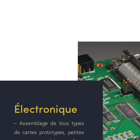
Électronique
– Assemblage de tous types
de cartes prototypes, petites