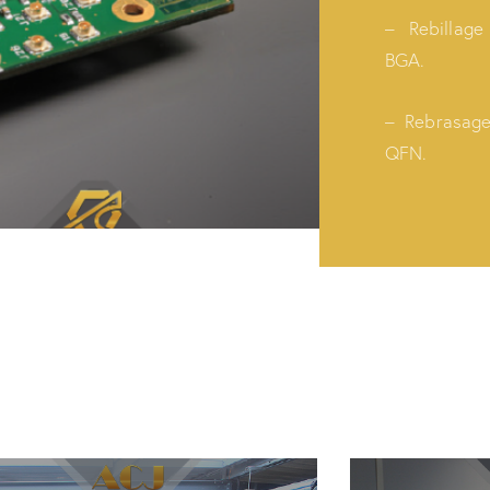
– Rebillag
BGA.
– Rebrasag
QFN.