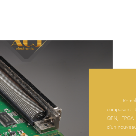
– Rempl
composant t
QFN, FPGA 
d’un nouvea