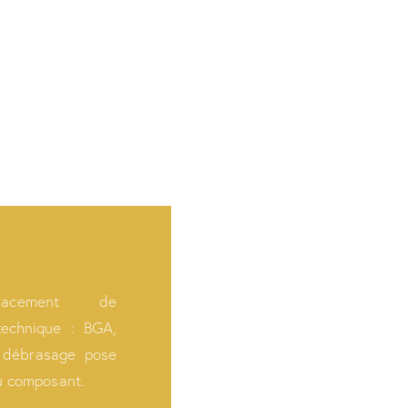
acement de
echnique : BGA,
débrasage pose
u composant.