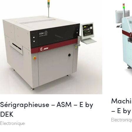
Machi
Sérigraphieuse – ASM – E by
– E b
DEK
Electroniq
Electronique