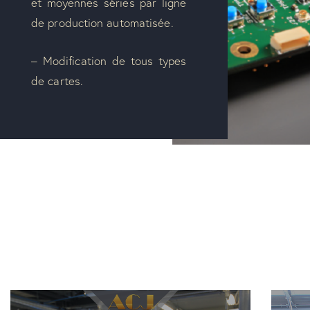
et moyennes séries par ligne
de production automatisée.
– Modification de
tous types
de
cartes.