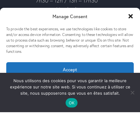
7h30 – 12h /
13h – 17h30
Vendredi
Manage Consent
7h30 – 12h00
Fermeture estivale :
To provide the best experiences, we use technologies like cookies to store
and/or access device information. Consenting to these technologies will allow
Du 02 au 24 août 2025
us to process data such as browsing behavior or unique IDs on this site. Not
consenting or withdrawing consent, may adversely affect certain features and
functions.
Adresse :
Qui sommes-nous ?
ZA de la grande Ile
Actualités
Accept
1040 rue Guynemer
Nos activités :
38190 Villard-Bonnot
Nous utilisons des cookies pour vous garantir la meilleure
Deny
- Assemblage
expérience sur notre site web. Si vous continuez à utiliser ce
électronique
Nous contacter :
site, nous supposerons que vous en êtes satisfait.
View preferences
- Câblage filaire
04 76 77 04 98
OK
- Usinage
contact@acj-electronic.fr
mécanique
- Bureau d'études
- Service
industriel