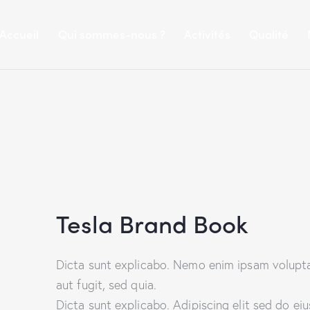
Accueil
Qui sommes-nous ?
Activités
Qualité
Tesla Brand Book
Dicta sunt explicabo. Nemo enim ipsam volupta
aut fugit, sed quia.
Dicta sunt explicabo. Adipiscing elit sed do ei