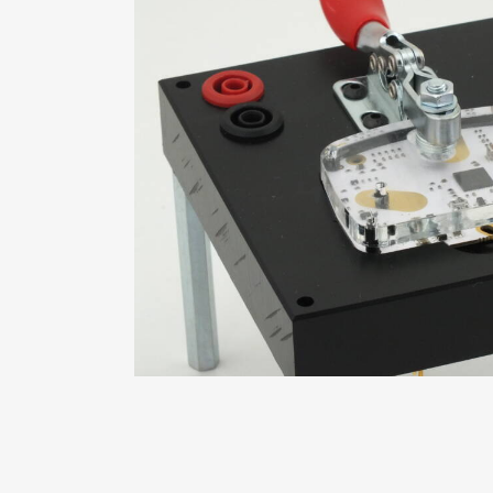
mmation
Réalisation Banc De Te
Production Électroni
Réalisation banc de test