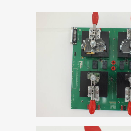
que Type
Réalisation D’un Lit À
Debug De…
Réalisation banc de test