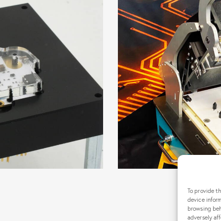
st Pour Atelier De
que
To provide t
device inform
browsing beh
adversely aff